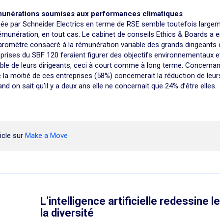
munérations soumises aux performances climatiques
ée par Schneider Electrics en terme de RSE semble toutefois large
émunération, en tout cas. Le cabinet de conseils Ethics & Boards a en
aromètre consacré à la rémunération variable des grands dirigeants d’
eprises du SBF 120 feraient figurer des objectifs environnementaux e
ble de leurs dirigeants, ceci à court comme à long terme. Concernant 
de la moitié de ces entreprises (58%) concernerait la réduction de le
d on sait qu’il y a deux ans elle ne concernait que 24% d’être elles.
ticle sur
Make a Move
L’intelligence artificielle redessine l
la diversité