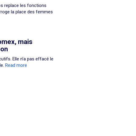
s replace les fonctions
terroge la place des femmes
omex, mais
ion
tifs. Elle n’a pas effacé le
le.
Read more