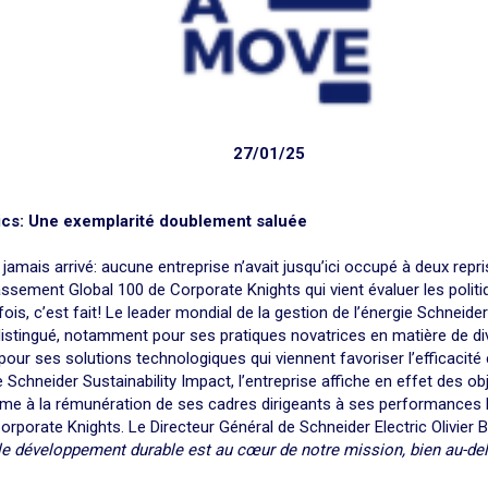
27/01/25
ics: Une exemplarité doublement saluée
 jamais arrivé: aucune entreprise n’avait jusqu’ici occupé à deux repr
lassement Global 100 de Corporate Knights qui vient évaluer les poli
fois, c’est fait! Le leader mondial de la gestion de l’énergie Schneider 
distingué, notamment pour ses pratiques novatrices en matière de di
pour ses solutions technologiques qui viennent favoriser l’efficacité 
chneider Sustainability Impact, l’entreprise affiche en effet des obj
ême à la rémunération de ses cadres dirigeants à ses performances RS
rporate Knights. Le Directeur Général de Schneider Electric Olivier B
e développement durable est au cœur de notre mission, bien au-del