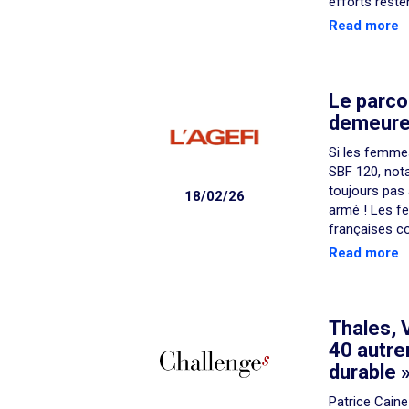
efforts reste
Read more
Le parco
demeure 
Si les femmes
SBF 120, nota
toujours pas 
18/02/26
armé ! Les f
françaises c
Read more
Thales, 
40 autre
durable 
Patrice Caine