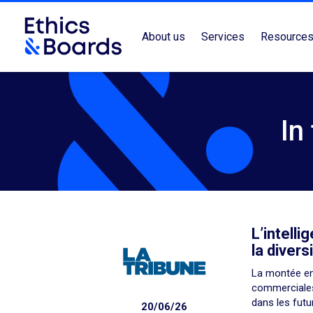
About us
Services
Resource
In
L’intelli
la divers
La montée en
commerciales 
dans les futu
20/06/26