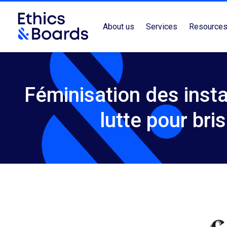
About us
Services
Resource
Féminisation des inst
lutte pour bri